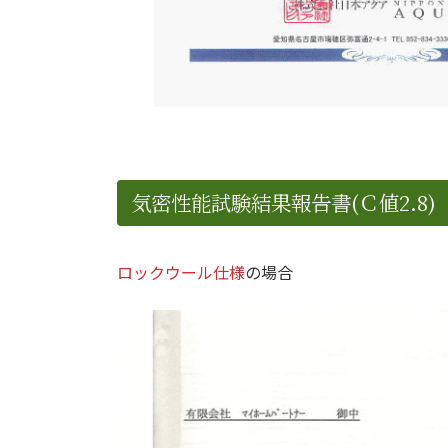
気密性能試験結果報告書(Ｃ値2.8)
ロックウール仕様
の場合