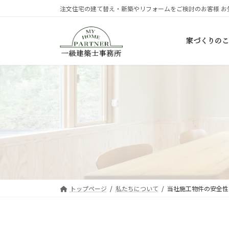
コ
ナ
注文住宅の建て替え・新築やリフォームをご検討のお客様 お
ン
ビ
テ
ゲ
家づくりのこ
ン
ー
ツ
シ
へ
ョ
ス
ン
キ
に
ッ
移
プ
動
トップページ
私たちについて
当社施工物件の安全性