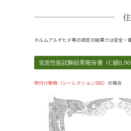
住
ホルムアルデヒド等の測定の結果では安全・
気密性能試験結果報告書（C値0.9
吹付け断熱（シーレクション500）
の場合