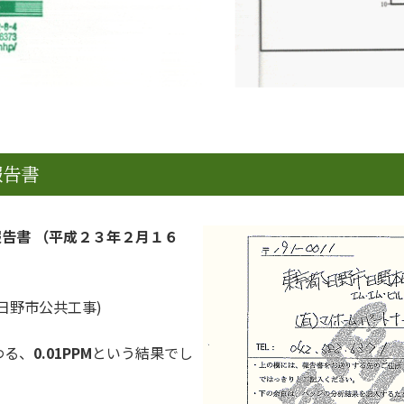
報告書
報告書
（平成２３年２月１６
日野市公共工事)
わる、
0.01PPM
という結果でし