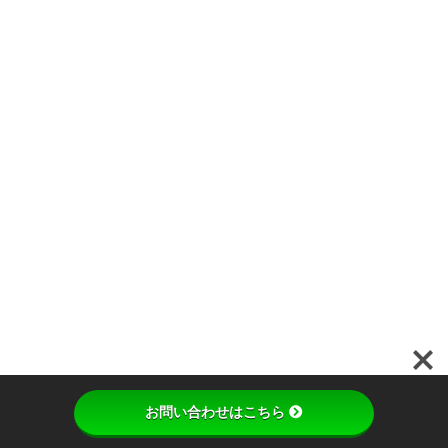
先
立
っ
て
、
オ
ー
ナ
ー
さ
ん
の
ご
家
族
や
そ
の
お
友
だ
お問い合わせはこちら
ち
が