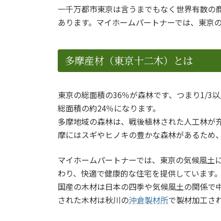
一千万都市東京は言うまでもなく世界有数の
あります。マイホームパートナーでは、東京
多摩産材（東京十二木）とは
東京の総面積の36％が森林です、つまり1/
総面積の約24％になります。
多摩地域の森林は、戦後植林された人工林が
摩にはスギやヒノキの豊かな森林があるため
マイホームパートナーでは、東京の気候風土
わり、快適で健康的な住宅を提供しています
国産の木材は日本の四季や気候風土の関係で中
された木材は秋川の
沖倉製材所
で製材加工さ