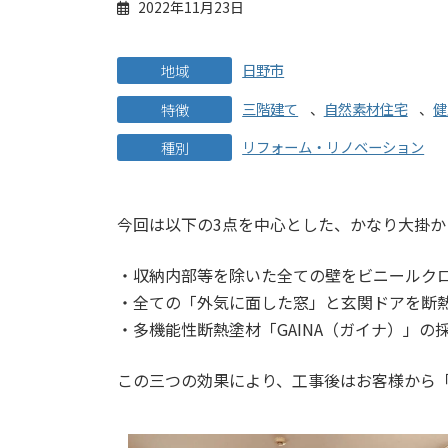
2022年11月23日
日野市
地域
三階建て
、
自然素材住宅
、
健
特徴
リフォーム・リノベーション
種別
今回は以下の3点を中心とした、かなり大掛
・収納内部等を除いた全ての壁をビニールク
・全ての「外気に面した窓」と玄関ドアを断
・多機能性断熱塗材「GAINA（ガイナ）」の
この三つの効果により、工事後はお客様から