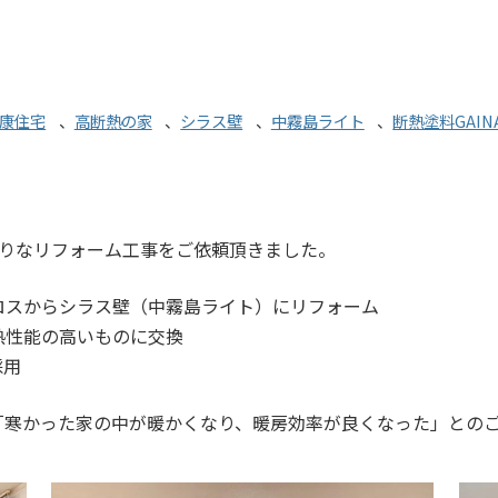
康住宅
、
高断熱の家
、
シラス壁
、
中霧島ライト
、
断熱塗料GAI
かりなリフォーム工事をご依頼頂きました。
ロスからシラス壁（中霧島ライト）にリフォーム
熱性能の高いものに交換
採用
「寒かった家の中が暖かくなり、暖房効率が良くなった」との