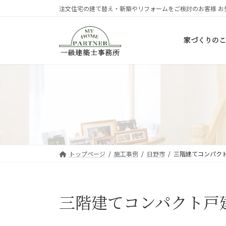
コ
ナ
注文住宅の建て替え・新築やリフォームをご検討のお客様 お
ン
ビ
テ
ゲ
家づくりのこ
ン
ー
ツ
シ
へ
ョ
ス
ン
キ
に
ッ
移
プ
動
トップページ
施工事例
日野市
三階建てコンパク
三階建てコンパクト戸