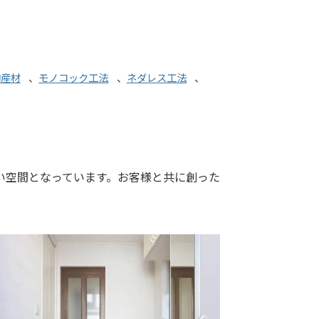
駒産材
、
モノコック工法
、
ネダレス工法
、
い空間となっています。お客様と共に創った