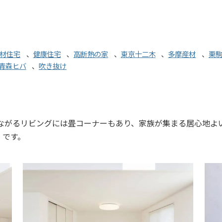
材住宅
、
健康住宅
、
高断熱の家
、
東京十二木
、
多摩産材
、
栗
青森ヒバ
、
吹き抜け
つながるリビングには畳コーナーもあり、家族が集まる居心地よ
」です。