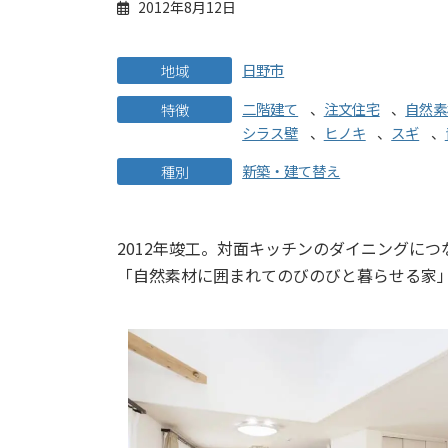
2012年8月12日
日野市
地域
二階建て
、
注文住宅
、
自然素
特徴
シラス壁
、
ヒノキ
、
スギ
、
新築・建て替え
種別
2012年竣工。対面キッチンのダイニングに
「自然素材に囲まれてのびのびと暮らせる家