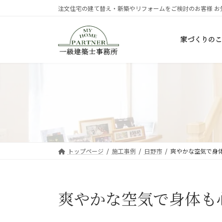
コ
ナ
注文住宅の建て替え・新築やリフォームをご検討のお客様 お
ン
ビ
テ
ゲ
家づくりのこ
ン
ー
ツ
シ
へ
ョ
ス
ン
キ
に
ッ
移
プ
動
トップページ
施工事例
日野市
爽やかな空気で身
爽やかな空気で身体も