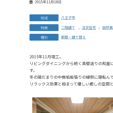
2015年11月18日
八王子市
地域
二階建て
、
注文住宅
、
自然素
特徴
新築・建て替え
種別
2015年11月竣工。
リビングダイニングから続く真壁造りの和室
す。
冬の陽だまりの中無垢板張りの縁側に寝転ん
リラックス効果と相まって優しい癒しの空間