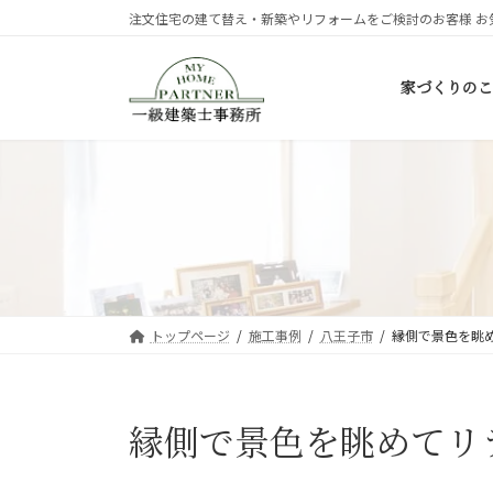
コ
ナ
注文住宅の建て替え・新築やリフォームをご検討のお客様 お
ン
ビ
テ
ゲ
家づくりのこ
ン
ー
ツ
シ
へ
ョ
ス
ン
キ
に
ッ
移
プ
動
トップページ
施工事例
八王子市
縁側で景色を眺
縁側で景色を眺めてリ