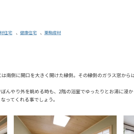
材住宅
、
健康住宅
、
栗駒産材
には南側に開口を大きく開けた縁側。その縁側のガラス窓から
でぼんやり外を眺める時も、2階の浴室でゆったりとお湯に浸か
となってくれる事でしょう。