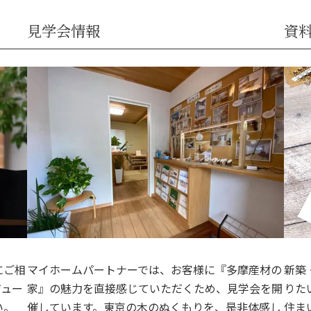
見学会情報
資
にご相
マイホームパートナーでは、お客様に『多摩産材の
新築
ジュー
家』の魅力を直接感じていただくため、見学会を開
りた
い。
催しています。東京の木のぬくもりを、是非体感し
住ま