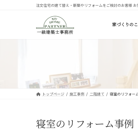
コ
ナ
注文住宅の建て替え・新築やリフォームをご検討のお客様 お
ン
ビ
テ
ゲ
家づくりのこ
ン
ー
ツ
シ
へ
ョ
ス
ン
キ
に
ッ
移
プ
動
トップページ
施工事例
二階建て
寝室のリフォー
寝室のリフォーム事例