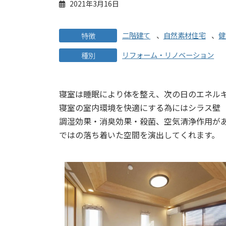
2021年3月16日
二階建て
、
自然素材住宅
、
健
特徴
リフォーム・リノベーション
種別
寝室は睡眠により体を整え、次の日のエネル
寝室の室内環境を快適にする為にはシラス壁（
調湿効果・消臭効果・殺菌、空気清浄作用が
ではの落ち着いた空間を演出してくれます。