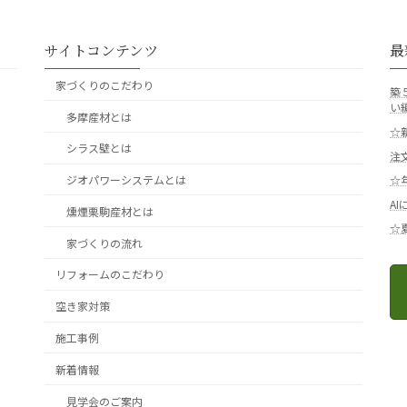
サイトコンテンツ
最
家づくりのこだわり
築
い
多摩産材とは
☆
シラス壁とは
注
ジオパワーシステムとは
☆
A
燻煙栗駒産材とは
☆
家づくりの流れ
リフォームのこだわり
空き家対策
施工事例
新着情報
見学会のご案内