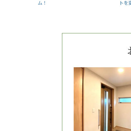
ム！
トを