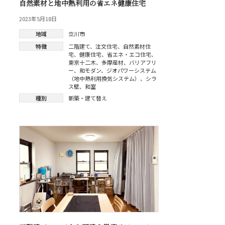
自然素材と地中熱利用の省エネ健康住宅
2023年5月18日
地域
立川市
特徴
二階建て
、
注文住宅
、
自然素材住
宅
、
健康住宅
、
省エネ・エコ住宅
、
東京十二木
、
多摩産材
、
バリアフリ
ー
、
和モダン
、
ジオパワーシステム
（地中熱利用換気システム）
、
シラ
ス壁
、
和室
種別
新築・建て替え