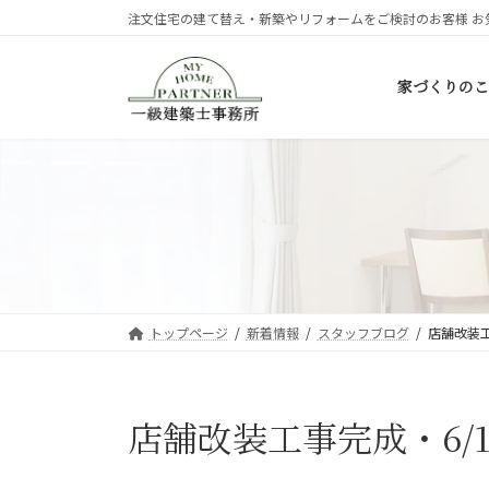
コ
ナ
注文住宅の建て替え・新築やリフォームをご検討のお客様 お
ン
ビ
テ
ゲ
家づくりのこ
ン
ー
ツ
シ
へ
ョ
ス
ン
キ
に
ッ
移
プ
動
トップページ
新着情報
スタッフブログ
店舗改装工
店舗改装工事完成・6/