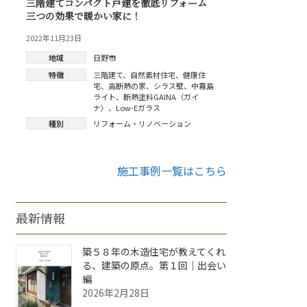
三階建てコンパクト戸建を徹底リフォーム
三つの効果で暖かい家に！
2022年11月23日
地域
日野市
特徴
三階建て
、
自然素材住宅
、
健康住
宅
、
高断熱の家
、
シラス壁
、
中霧島
ライト
、
断熱塗料GAINA（ガイ
ナ）
、
Low-Eガラス
種別
リフォーム・リノベーション
施工事例一覧はこちら
最新情報
築５８年の木造住宅が教えてくれ
る、建築の原点。第１回｜出会い
編
2026年2月28日