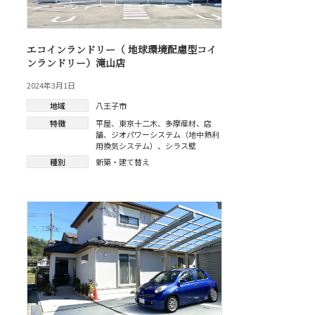
エコインランドリー（ 地球環境配慮型コイ
ンランドリー）滝山店
2024年3月1日
地域
八王子市
特徴
平屋
、
東京十二木
、
多摩産材
、
店
舗
、
ジオパワーシステム（地中熱利
用換気システム）
、
シラス壁
種別
新築・建て替え