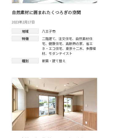
自然素材に囲まれたくつろぎの空間
2023年2月17日
地域
八王子市
特徴
二階建て
、
注文住宅
、
自然素材住
宅
、
健康住宅
、
高断熱の家
、
省エ
ネ・エコ住宅
、
東京十二木
、
多摩産
材
、
モダンテイスト
種別
新築・建て替え