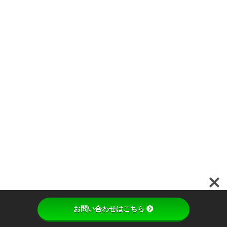
便
を
お
か
け
い
た
し
ま
す
が
、
何
卒
ご
理
解
の
ほ
ど
よ
ろ
お問い合わせはこちら
し