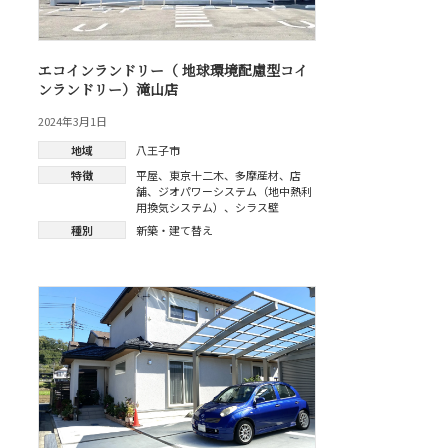
エコインランドリー（ 地球環境配慮型コイ
ンランドリー）滝山店
2024年3月1日
地域
八王子市
特徴
平屋
、
東京十二木
、
多摩産材
、
店
舗
、
ジオパワーシステム（地中熱利
用換気システム）
、
シラス壁
種別
新築・建て替え