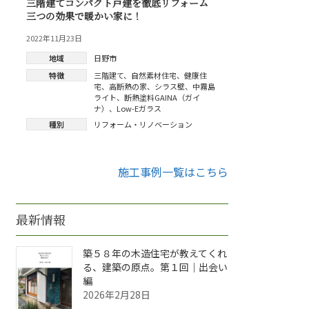
三階建てコンパクト戸建を徹底リフォーム
三つの効果で暖かい家に！
2022年11月23日
地域
日野市
特徴
三階建て
、
自然素材住宅
、
健康住
宅
、
高断熱の家
、
シラス壁
、
中霧島
ライト
、
断熱塗料GAINA（ガイ
ナ）
、
Low-Eガラス
種別
リフォーム・リノベーション
施工事例一覧はこちら
最新情報
築５８年の木造住宅が教えてくれ
る、建築の原点。第１回｜出会い
編
2026年2月28日