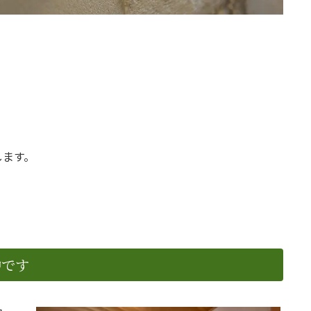
します。
中です