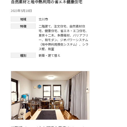
自然素材と地中熱利用の省エネ健康住宅
2023年5月18日
地域
立川市
特徴
二階建て
、
注文住宅
、
自然素材住
宅
、
健康住宅
、
省エネ・エコ住宅
、
東京十二木
、
多摩産材
、
バリアフリ
ー
、
和モダン
、
ジオパワーシステム
（地中熱利用換気システム）
、
シラ
ス壁
、
和室
種別
新築・建て替え