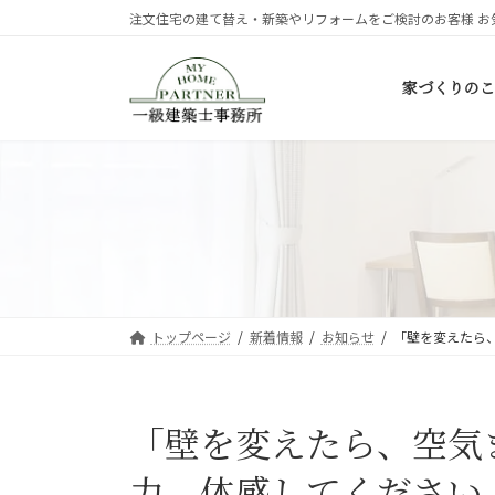
コ
ナ
注文住宅の建て替え・新築やリフォームをご検討のお客様 お
ン
ビ
テ
ゲ
家づくりのこ
ン
ー
ツ
シ
へ
ョ
ス
ン
キ
に
ッ
移
プ
動
トップページ
新着情報
お知らせ
「壁を変えたら
「壁を変えたら、空気
力、体感してください