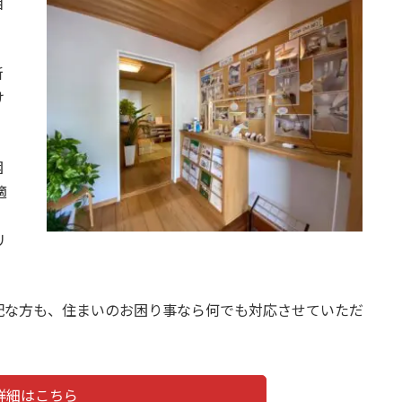
相
新
け
困
適
リ
配な方も、住まいのお困り事なら何でも対応させていただ
詳細はこちら