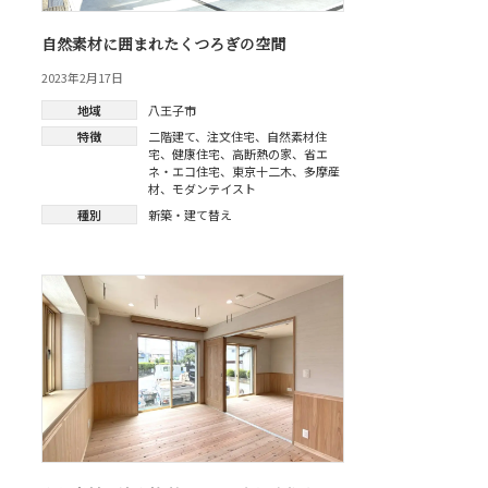
自然素材に囲まれたくつろぎの空間
2023年2月17日
地域
八王子市
特徴
二階建て
、
注文住宅
、
自然素材住
宅
、
健康住宅
、
高断熱の家
、
省エ
ネ・エコ住宅
、
東京十二木
、
多摩産
材
、
モダンテイスト
種別
新築・建て替え