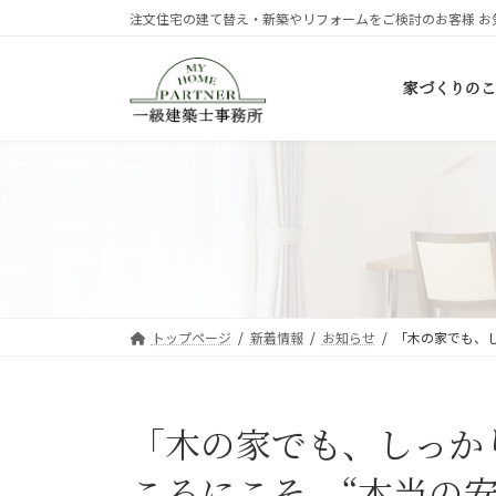
コ
ナ
注文住宅の建て替え・新築やリフォームをご検討のお客様 お
ン
ビ
テ
ゲ
家づくりのこ
ン
ー
ツ
シ
へ
ョ
ス
ン
キ
に
ッ
移
プ
動
トップページ
新着情報
お知らせ
「木の家でも、し
「木の家でも、しっか
ころにこそ、“本当の