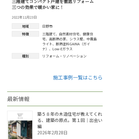
三階建てコンパクト戸建を徹底リフォーム
三つの効果で暖かい家に！
2022年11月23日
地域
日野市
特徴
三階建て
、
自然素材住宅
、
健康住
宅
、
高断熱の家
、
シラス壁
、
中霧島
ライト
、
断熱塗料GAINA（ガイ
ナ）
、
Low-Eガラス
種別
リフォーム・リノベーション
施工事例一覧はこちら
最新情報
築５８年の木造住宅が教えてくれ
る、建築の原点。第１回｜出会い
編
2026年2月28日