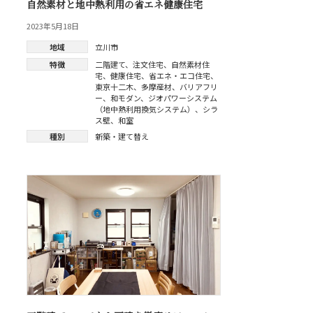
自然素材と地中熱利用の省エネ健康住宅
2023年5月18日
地域
立川市
特徴
二階建て
、
注文住宅
、
自然素材住
宅
、
健康住宅
、
省エネ・エコ住宅
、
東京十二木
、
多摩産材
、
バリアフリ
ー
、
和モダン
、
ジオパワーシステム
（地中熱利用換気システム）
、
シラ
ス壁
、
和室
種別
新築・建て替え