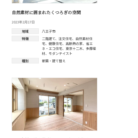
自然素材に囲まれたくつろぎの空間
2023年2月17日
地域
八王子市
特徴
二階建て
、
注文住宅
、
自然素材住
宅
、
健康住宅
、
高断熱の家
、
省エ
ネ・エコ住宅
、
東京十二木
、
多摩産
材
、
モダンテイスト
種別
新築・建て替え