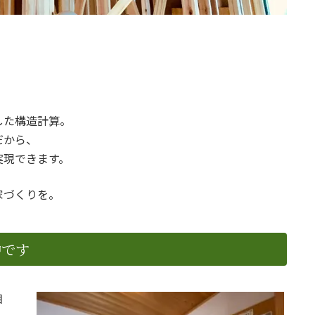
した構造計算。
だから、
実現できます。
家づくりを。
中です
相