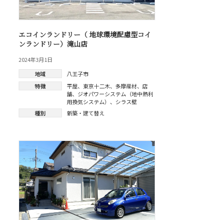
エコインランドリー（ 地球環境配慮型コイ
ンランドリー）滝山店
2024年3月1日
地域
八王子市
特徴
平屋
、
東京十二木
、
多摩産材
、
店
舗
、
ジオパワーシステム（地中熱利
用換気システム）
、
シラス壁
種別
新築・建て替え