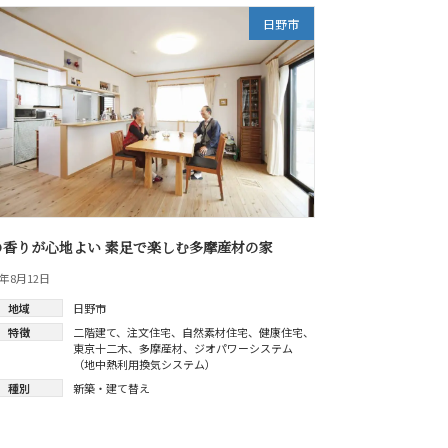
日野市
の香りが心地よい 素足で楽しむ多摩産材の家
9年8月12日
地域
日野市
特徴
二階建て
、
注文住宅
、
自然素材住宅
、
健康住宅
、
東京十二木
、
多摩産材
、
ジオパワーシステム
（地中熱利用換気システム）
種別
新築・建て替え