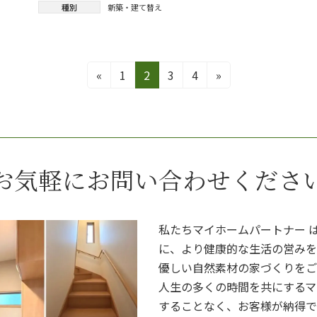
種別
新築・建て替え
固
固
固
固
«
1
2
3
4
»
定
定
定
定
ペ
ペ
ペ
ペ
ー
ー
ー
ー
ジ
ジ
ジ
ジ
お気軽にお問い合わせくださ
私たちマイホームパートナー 
に、より健康的な生活の営みを
優しい自然素材の家づくりをご
人生の多くの時間を共にするマ
することなく、お客様が納得で