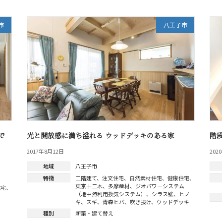
市
八王子市
で
光と開放感に満ち溢れる ウッドデッキのある家
階
2017年8月12日
202
地域
八王子市
特徴
二階建て
、
注文住宅
、
自然素材住宅
、
健康住宅
、
東京十二木
、
多摩産材
、
ジオパワーシステム
住宅
、
（地中熱利用換気システム）
、
シラス壁
、
ヒノ
キ
、
スギ
、
青森ヒバ
、
吹き抜け
、
ウッドデッキ
種別
新築・建て替え