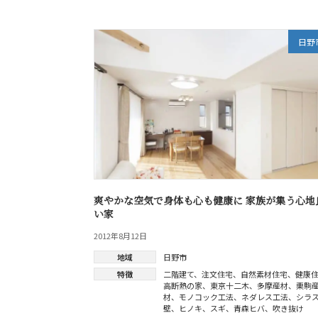
日野
爽やかな空気で身体も心も健康に 家族が集う心地
い家
2012年8月12日
地域
日野市
投
特徴
二階建て
、
注文住宅
、
自然素材住宅
、
健康
高断熱の家
、
東京十二木
、
多摩産材
、
栗駒
稿
材
、
モノコック工法
、
ネダレス工法
、
シラ
壁
、
ヒノキ
、
スギ
、
青森ヒバ
、
吹き抜け