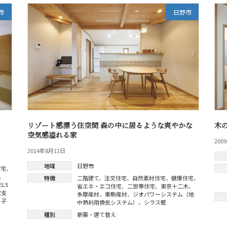
市
日野市
リゾート感漂う住空間 森の中に居るような爽やかな
木
空気感溢れる家
200
2014年8月11日
地域
日野市
住宅
、
ム
特徴
二階建て
、
注文住宅
、
自然素材住宅
、
健康住宅
、
ELS
省エネ・エコ住宅
、
二世帯住宅
、
東京十二木
、
宅支
多摩産材
、
栗駒産材
、
ジオパワーシステム（地
、
子
中熱利用換気システム）
、
シラス壁
種別
新築・建て替え