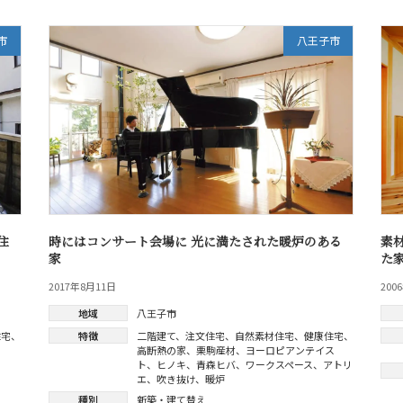
市
八王子市
住
時にはコンサート会場に 光に満たされた暖炉のある
素
家
た
2017年8月11日
200
地域
八王子市
住宅
、
特徴
二階建て
、
注文住宅
、
自然素材住宅
、
健康住宅
、
高断熱の家
、
栗駒産材
、
ヨーロピアンテイス
ト
、
ヒノキ
、
青森ヒバ
、
ワークスペース
、
アトリ
エ
、
吹き抜け
、
暖炉
種別
新築・建て替え