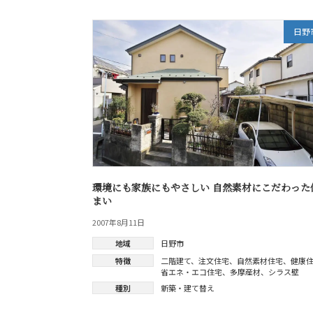
日野
環境にも家族にもやさしい 自然素材にこだわった
まい
2007年8月11日
地域
日野市
特徴
二階建て
、
注文住宅
、
自然素材住宅
、
健康
省エネ・エコ住宅
、
多摩産材
、
シラス壁
種別
新築・建て替え