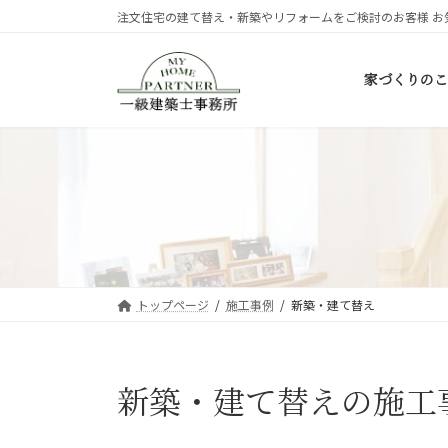
コ
ナ
注文住宅の建て替え・新築やリフォームをご検討のお客様 お
ン
ビ
テ
ゲ
家づくりのこ
ン
ー
ツ
シ
へ
ョ
ス
ン
キ
に
ッ
移
プ
動
トップページ
施工事例
新築・建て替え
新築・建て替えの施工