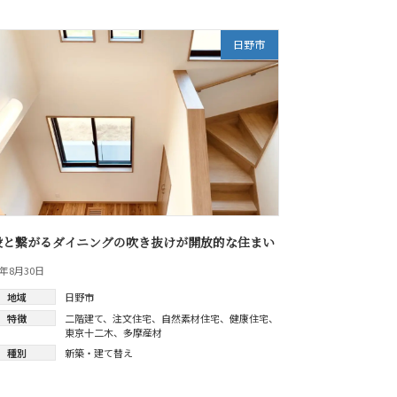
日野市
段と繋がるダイニングの吹き抜けが開放的な住まい
0年8月30日
地域
日野市
特徴
二階建て
、
注文住宅
、
自然素材住宅
、
健康住宅
、
東京十二木
、
多摩産材
種別
新築・建て替え