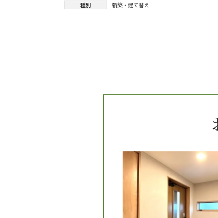
ナ
種別
新築・建て替え
ビ
ゲ
ー
シ
ョ
ン