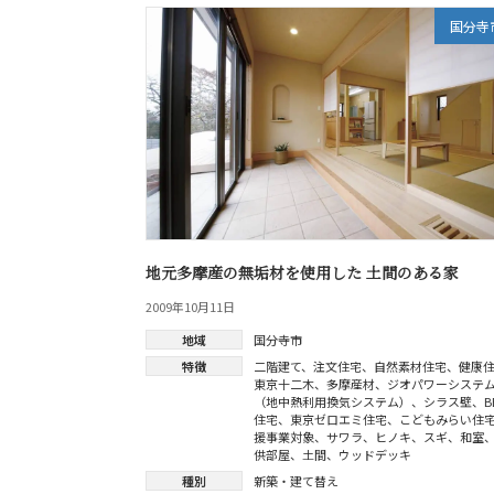
国分寺
地元多摩産の無垢材を使用した 土間のある家
2009年10月11日
地域
国分寺市
特徴
二階建て
、
注文住宅
、
自然素材住宅
、
健康
東京十二木
、
多摩産材
、
ジオパワーシステ
（地中熱利用換気システム）
、
シラス壁
、
B
住宅
、
東京ゼロエミ住宅
、
こどもみらい住
援事業対象
、
サワラ
、
ヒノキ
、
スギ
、
和室
供部屋
、
土間
、
ウッドデッキ
種別
新築・建て替え