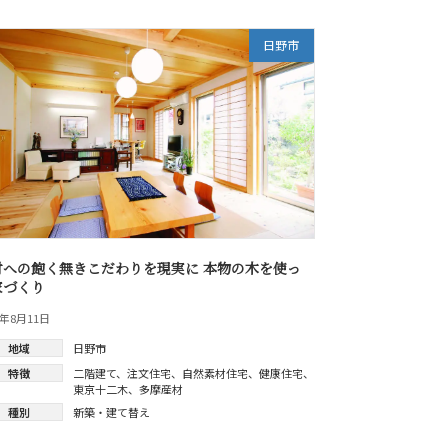
日野市
材への飽く無きこだわりを現実に 本物の木を使っ
家づくり
6年8月11日
地域
日野市
特徴
二階建て
、
注文住宅
、
自然素材住宅
、
健康住宅
、
東京十二木
、
多摩産材
種別
新築・建て替え