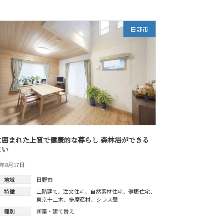
日野市
に囲まれた上質で健康的な暮らし 森林浴ができる
まい
9年8月17日
地域
日野市
特徴
二階建て
、
注文住宅
、
自然素材住宅
、
健康住宅
、
東京十二木
、
多摩産材
、
シラス壁
種別
新築・建て替え