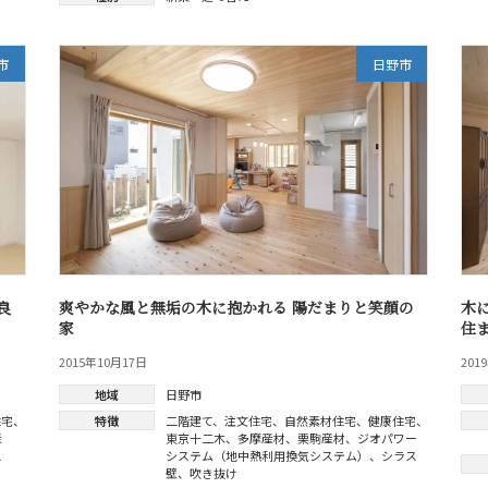
市
日野市
良
爽やかな風と無垢の木に抱かれる 陽だまりと笑顔の
木
家
住
2015年10月17日
201
地域
日野市
住宅
、
特徴
二階建て
、
注文住宅
、
自然素材住宅
、
健康住宅
、
産
東京十二木
、
多摩産材
、
栗駒産材
、
ジオパワー
ス
システム（地中熱利用換気システム）
、
シラス
壁
、
吹き抜け