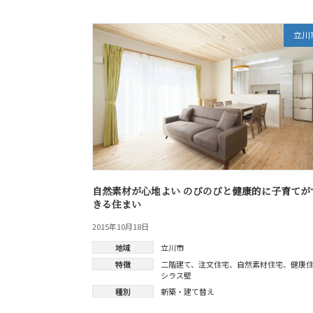
立川
自然素材が心地よい のびのびと健康的に子育てが
きる住まい
2015年10月18日
地域
立川市
特徴
二階建て
、
注文住宅
、
自然素材住宅
、
健康
シラス壁
種別
新築・建て替え